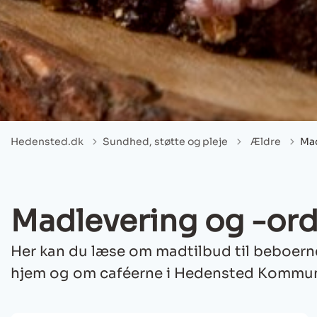
Tilbage til
Hedensted.dk
Sundhed, støtte og pleje
Ældre
Mad
Madlevering og -or
Her kan du læse om madtilbud til beboerne
hjem og om caféerne i Hedensted Kommu