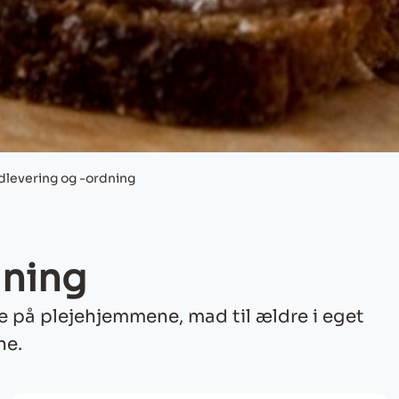
levering og -ordning
dning
 på plejehjemmene, mad til ældre i eget
ne.