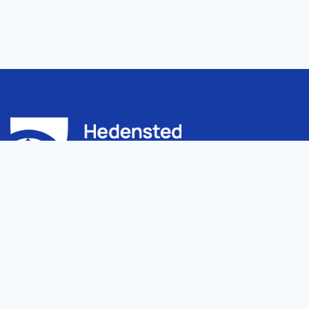
Hedensted Kommune
hedenst
Niels Espes Vej 8
Tilgængeli
8722 Hedensted
Whistleblo