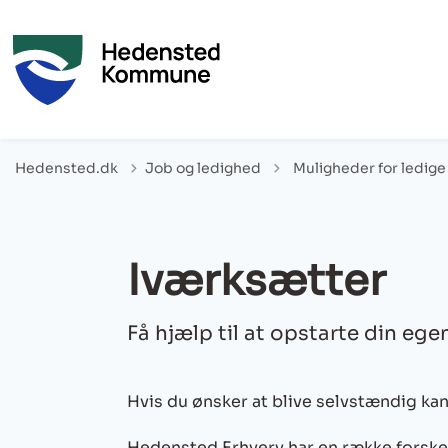
Tilbage til
Hedensted.dk
Job og ledighed
Muligheder for ledig
Iværksætter
Få hjælp til at opstarte din eg
Hvis du ønsker at blive selvstændig ka
Hedensted Erhverv har en række forskel