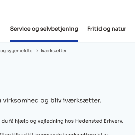
Service og selvbetjening
Fritid og natur
e og sygemeldte
Iværksætter
en virksomhed og bliv iværksætter.
n du få hjælp og vejledning hos Hedensted Erhverv.
lige tilbud til kommende iværksættere bl.a.: