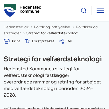
Tilbage til
Hedensted.dk
Politik og indflydelse
Politikker og
strategier
Strategi for velfærdsteknologi
Print
Forstør tekst
Del
Strategi for velfærdsteknologi
Hedensted Kommunes strategi for
velfærdsteknologi fastlægger
overordnede rammer og retning for arbejdet
med velfærdsteknologi i perioden 2024-
2028.
Velfærdsteknologi i Hedensted Kommune omfatter