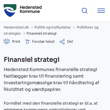
Tilbage til
Hedensted.dk
Politik og indflydelse
Politikker og
strategier
Finansiel strategi
Print
Forstør tekst
Del
Finansiel strategi
Hedensted Kommunes finansielle strategi
fastlægger krav til finansiering samt
investeringsmæssige krav til håndtering af
likviditet og værdipapirer.
Formålet med den finansielle strategi er bl.a. at
minimere kommunens omkostninger ved