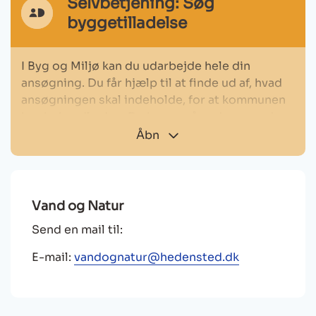
Selvbetjening: Søg
MitId
byggetilladelse
Ikon
I Byg og Miljø kan du udarbejde hele din
ansøgning. Du får hjælp til at finde ud af, hvad
ansøgningen skal indeholde, for at kommunen
kan behandle den. Du kan også undersøge de
regler og særlige forhold, der gælder for et
Åbn
bestemt sted.
Du får brug for:
Vand og Natur
MitID
Send en mail til:
Situationsplan med afstand til skel og andre
bygninger
E-mail:
vandognatur@hedensted.dk
Facadetegninger påført højder og materialer
Andre relevante tegninger og beskrivelser
vil fremgå af ansøgningsmodulet