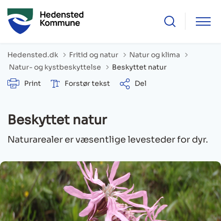
Hedensted.dk
Fritid og natur
Natur og klima
Tilbage til
Natur- og kystbeskyttelse
Beskyttet natur
Print
Forstør tekst
Del
Beskyttet natur
Naturarealer er væsentlige levesteder for dyr.