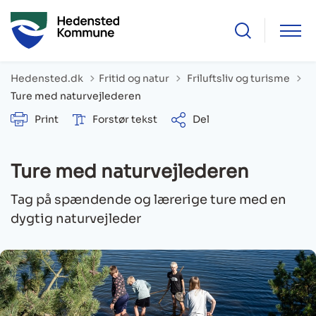
Tilbage til
Hedensted.dk
Fritid og natur
Friluftsliv og turisme
Ture med naturvejlederen
Print
Forstør tekst
Del
Ture med naturvejlederen
Tag på spændende og lærerige ture med en
dygtig naturvejleder